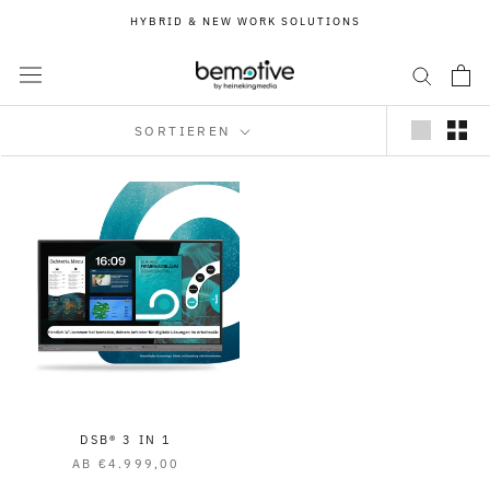
Direkt
HYBRID & NEW WORK SOLUTIONS
zum
Inhalt
SORTIEREN
DSB® 3 IN 1
AB €4.999,00